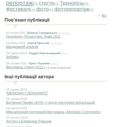
репортаж
стаття
Тернопіль
(+)
,
(+)
,
(+)
,
Фестивалі
фото
фоторепортаж
(+)
,
(+)
,
(+)
Всі
Пов'язані публікації
20 липня 2011
Божена Городницька
візуалка
, ...
Генофонд. Пінакотека. Львів-2011
29 липня 2011
Сергій Простий
візуалка
, ...
Мандрівний альбом
26 серпня 2013
Андрій Омельницький
фото
ЗнИмКи
26 серпня 2011
Орест Калиняк
фото
Фестиваль «Захід 2011»
+3 нові коментарі
Інші публікації автора
20 серпня 2010
"MERIDIAN CZERNOWITZ"
19 серпня 2010
Вручення Премії «БУК» у галузі поетичних візуалізацій
19 серпня 2010
Міжнародний поетичний фестиваль «Meridian Czernowitz»
15 лютого 2010
Зустріч з Едвардом Лукасом
22 листопада 2009