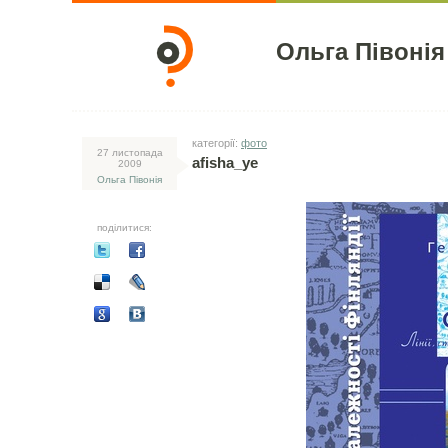
Ольга Півонія
категорії:
фото
27 листопада
afisha_ye
2009
Ольга Півонія
поділитися: