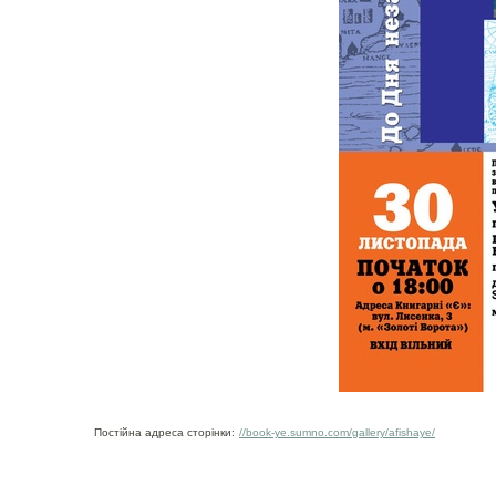
Постійна адреса сторінки:
//book-ye.sumno.com/gallery/afishaye/