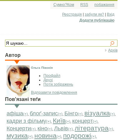
Сумно?Ком
RSS
побажання
Реєстрація
|
забули як?
|
Вхід
Додати публікацію
Архів
Автор
Ольга Півонія
Профайл
Друзі
Потік зображень
Відправити повідомлення
Пов'язані теґи
візуалка
афіша
блоґ-запис
Бінго
(+)
,
(+)
,
(+)
,
(+)
,
Київ
кадри з фільму
концерт
(+)
,
(+)
,
(+)
,
література
Концерти
кіно
Львів
(+)
,
(+)
,
(+)
,
(+)
,
музика
новина
подорожі
(+)
,
(+)
,
(+)
,